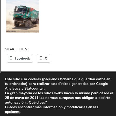
SHARE THIS:
Facebook
X
Este sitio usa cookies (pequeños ficheros que guardan datos en
© 2010-2016
Antonio J. Perez Servicios informáticos y
tu ordenador) para realizar estadísticas generadas por Google
Analytics y Statcounter.
fotográficos
-
AJP Fotografía
La gran mayoría de los sitios webs hacen lo mismo pero desde el
Aviso legal
-
Información legal del autor
25 de mayo de 2011 las normas europeas nos obligan a pedirte
autorización. ¿Qué dices?
Sitio web perteneciente a la red de páginas de
Puedes encontrar más información y modificarlas en las
opciones
.