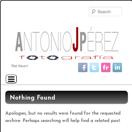
Searc
The Vault
Main menu
Skip to primary content
Skip to secondary content
Nothing Found
Apologies, but no results were found for the requested
archive. Perhaps searching will help find a related post.