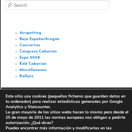
Search
GALERIAS
Airspotting
Baja España/Aragón
Conciertos
Congreso Caborian
Expo 2008
Kdd Caborian
Miscellaneous
Rallyes
Este sitio usa cookies (pequeños ficheros que guardan datos en
© 2010-2016
Antonio J. Perez Servicios informáticos y
tu ordenador) para realizar estadísticas generadas por Google
Analytics y Statcounter.
fotográficos
-
AJP Fotografía
La gran mayoría de los sitios webs hacen lo mismo pero desde el
Aviso legal
-
Información legal del autor
25 de mayo de 2011 las normas europeas nos obligan a pedirte
autorización. ¿Qué dices?
Sitio web perteneciente a la red de páginas de
Puedes encontrar más información y modificarlas en las