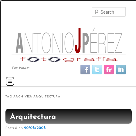
Searc
The Vault
Main menu
Skip to primary content
Skip to secondary content
TAG ARCHIVES:
ARQUITECTURA
Arquitectura
Posted on
20/08/2008