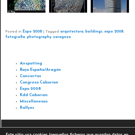
Posted in
Expo 2008
|
Tagged
arquitectura
,
buildings
,
expo 2008
,
fotografia
,
photography
,
zaragoza
GALERIAS
Airspotting
Baja España/Aragón
Conciertos
Congreso Caborian
Expo 2008
Kdd Caborian
Miscellaneous
Rallyes
© 2010-2016
Antonio J. Perez Servicios informáticos y
Este sitio usa cookies (pequeños ficheros que guardan datos en