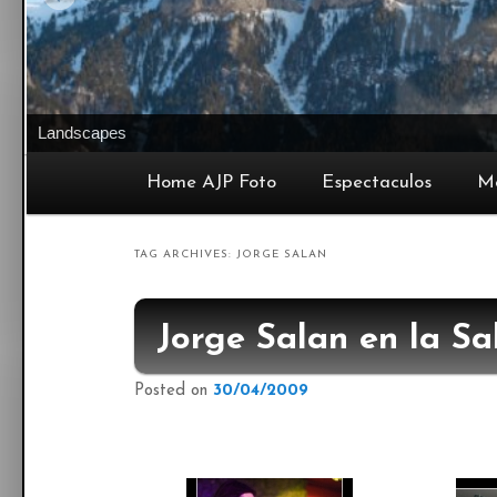
Landscapes
Main menu
Home AJP Foto
Espectaculos
M
Skip to primary content
Skip to secondary content
TAG ARCHIVES:
JORGE SALAN
Jorge Salan en la Sa
Posted on
30/04/2009