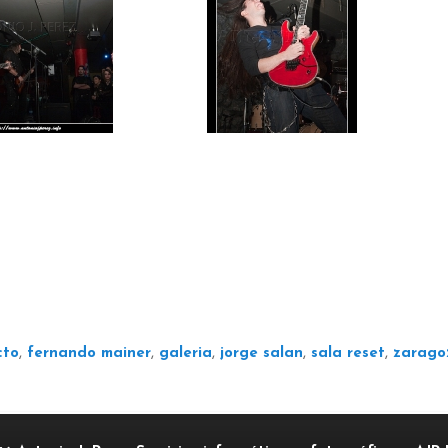
cto
,
fernando mainer
,
galeria
,
jorge salan
,
sala reset
,
zarago