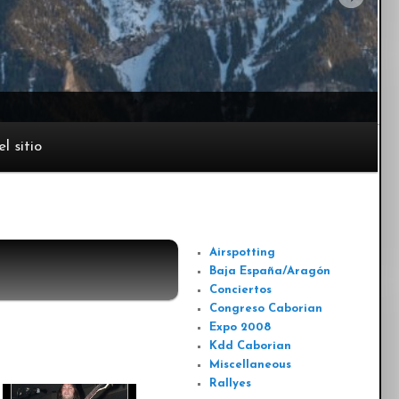
l sitio
GALERIAS
Airspotting
Baja España/Aragón
Conciertos
Congreso Caborian
Expo 2008
Kdd Caborian
Miscellaneous
Rallyes