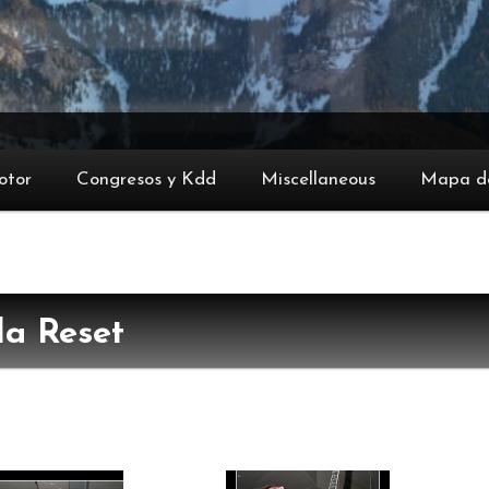
otor
Congresos y Kdd
Miscellaneous
Mapa de
la Reset